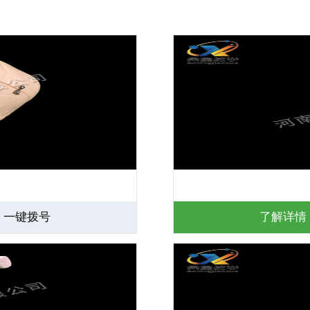
一键拨号
了解详情