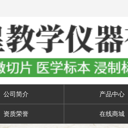
公司简介
产品中心
资质荣誉
在线商城