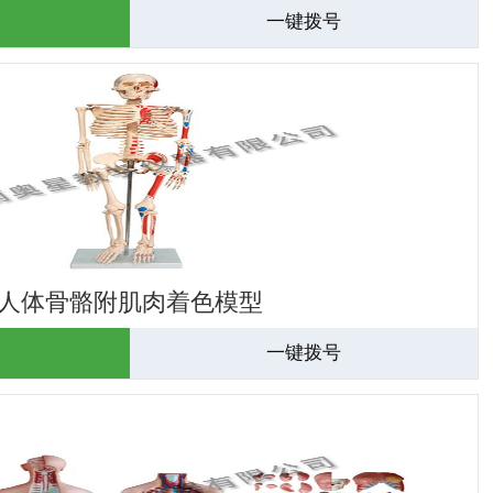
一键拨号
人体骨骼附肌肉着色模型
一键拨号