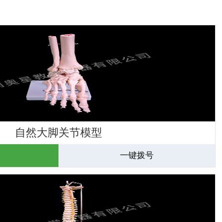
自然大脚关节模型
一键拨号