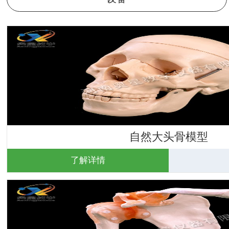
自然大头骨模型
了解详情