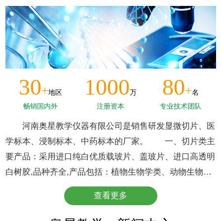
30
1000
80
+
+
地区
万
名
畅销国内外
注册资本
专业技术团队
河南奥星教学仪器有限公司是销售研发显微切片、医
学标本、浸制标本、中药标本的厂家。 一、切片类主
要产品：采用进口纯白优质载玻片、盖玻片、进口高透明
白树胶,品种齐全,产品包括：植物生物学类、动物生物学
类、人体寄生虫学、微生物学类、组织胚胎学类、人体病
查看更多
理组织学类、口腔组织学及病理学、细胞生物学与遗传学
类、中药鉴定学类九个大类两千多个品种。主要面向于医