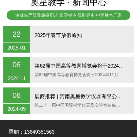
奥星教学 · 新闻中心
学、农林、畜牧、师范等高等院校、科研机构提供合
专业生产研发显微切片 医学标本 浸制标本 中药标本厂家
格......
22
2025年春节放假通知
2025-01
06
第62届中国高等教育博览会将于2024年11月15日在重庆国际博览中心召开
第62届中国高等教育博览会将于2024年11月15日在重庆国际博览中心召开，为期三天，我司展位号：N7号馆N7A24，欢迎新老客户参观！
2024-11
06
展商推荐 | 河南奥星教学仪器有限公司诚邀您相约5月CISILE2024
第二十一届中国国际科学仪器及实验室装备展览会CISILE 20242024年5月29-31日北京·中国国际展览中心(顺义馆)河南奥星教学仪器有限公司CISILE2024科仪展诚邀您免费参加CISILE2024科仪展展位号：W1160--公司简介--河南奥星仪器有限公司主要经营的产品包括：一、生物显微玻片产品采用优质载玻片、盖玻片、进口高透明树胶,品种齐全,包括：植物生物学类、动物生物学类、人体寄生虫学、微生物学类、组织胚胎学类、人体病理组织学类、口腔组织学及病理学、细胞生物学与遗传学类、中药鉴定学类九个大类两千多个品种。主要向医学、农林、畜牧、师范等高等院校、科研机构提供一流的显微生物玻片。并出口东南亚地区、南美、东欧、西欧等国家。二、医学标本病理大体标本、解剖大体标本、塑化标本、铸型标本、骨骼标本、剥制标本、腊叶标本、中药标本、浸制标本。三、教学模型骨骼系列、 躯干系列、 解剖系列、技能训练系列、针灸系列、植物系列。四、标本馆建设接中药学、动物学、植物学和生物学标本馆设计、装修、建设为一体的服务。我公司凭借优质的产品、一流的服务、超低的价格赢得广大客户的信任与青睐，使我们的产品遍布国内海外!我公司始终秉持“质量、创新、诚信”的企业理念，以沟通为桥梁，以满足顾客需求为宗旨，承蒙广大新老客户的支持，“奥星人”将会更加努力进取，以更优质、更高效的服务回馈广大客户!--展品推荐--腊叶标本腊叶标本选用新鲜药用植物压制吸水，保持药用植物的原有茎、叶、花、果实的原型形态和红、黄、绿、紫、粉、橙等多种颜色的色泽，经严格消毒、无虫蛀、无霉变，永久保色。
2024-05
梁鹏：13849351563